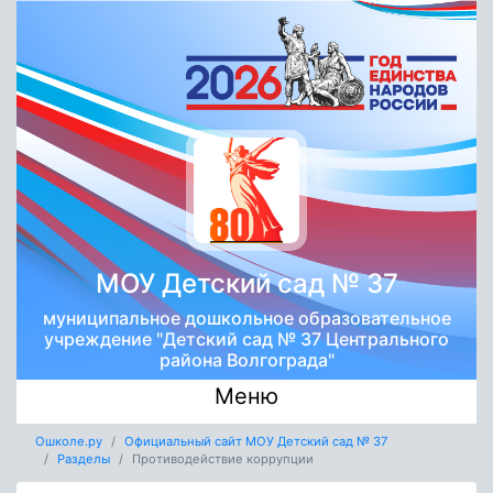
МОУ Детский сад № 37
муниципальное дошкольное образовательное
учреждение "Детский сад № 37 Центрального
района Волгограда"
Меню
Ошколе.ру
Официальный сайт МОУ Детский сад № 37
Разделы
Противодействие коррупции